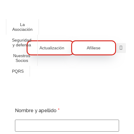
La
Asociación
Seguridad
y defensa
Actualización
Afíliese
Nuestros
Socios
PQRS
Nombre y apellido
*