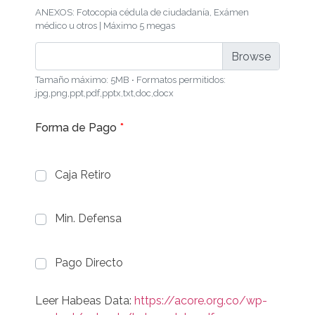
ANEXOS: Fotocopia cédula de ciudadanía, Exámen
médico u otros | Máximo 5 megas
Tamaño máximo: 5MB
·
Formatos permitidos:
subir archivos
jpg,png,ppt,pdf,pptx,txt,doc,docx
Forma de Pago
*
Caja Retiro
Min. Defensa
Pago Directo
Leer Habeas Data:
https://acore.org.co/wp-