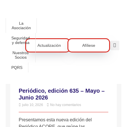
La
Asociación
Seguridad
y defensa
Actualización
Afíliese
Nuestros
Socios
PQRS
Periódico, edición 635 – Mayo –
Junio 2026
julio 10, 2026
No hay comentarios
Presentamos esta nueva edición del
Periódico ACORE, que reúne las