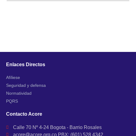
Enlaces Directos
Afíliese
Seguridad y defensa
Normatividad
PQRS
Contacto Acore
Calle 70 Nº 4-24 Bogota - Barrio Rosales
acore@acore.org.co PBX: (601) 528 4342