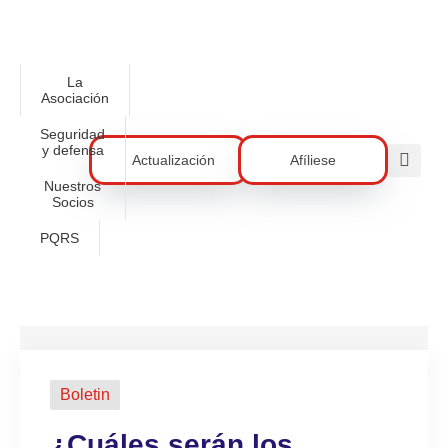
La
Asociación
Seguridad
y defensa
Actualización
Afíliese
Nuestros
Socios
PQRS
Boletin
¿Cuáles serán los