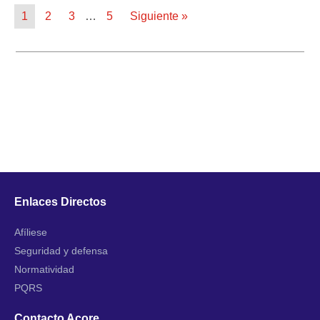
1
2
3
…
5
Siguiente »
Enlaces Directos
Afíliese
Seguridad y defensa
Normatividad
PQRS
Contacto Acore