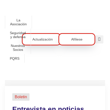
La
Asociación
Seguridad
y defensa
Actualización
Afíliese
Nuestros
Socios
PQRS
Boletin
Entrevista en noticias