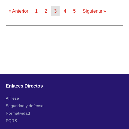
« Anterior
1
2
3
4
5
Siguiente »
Enlaces Directos
Afíliese
Seguridad y defensa
Normatividad
PQRS