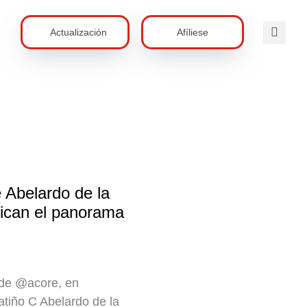
Actualización
Afíliese
e Abelardo de la
lican el panorama
 de @acore, en
tiño C Abelardo de la