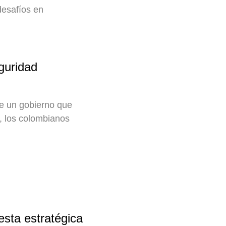
desafíos en
guridad
de un gobierno que
n, los colombianos
sta estratégica