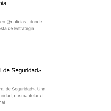
bia
en ‪@noticias‬ , donde
sta de Estrategia
al de Seguridad»
ral de Seguridad». Una
uridad, desmantelar el
nal