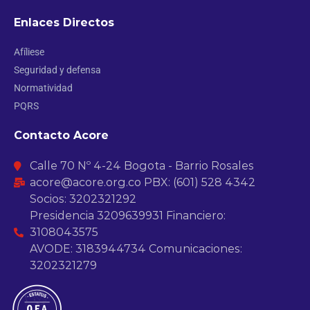
Enlaces Directos
Afíliese
Seguridad y defensa
Normatividad
PQRS
Contacto Acore
Calle 70 Nº 4-24 Bogota - Barrio Rosales
acore@acore.org.co PBX: (601) 528 4342
Socios: 3202321292
Presidencia 3209639931 Financiero:
3108043575
AVODE: 3183944734 Comunicaciones:
3202321279