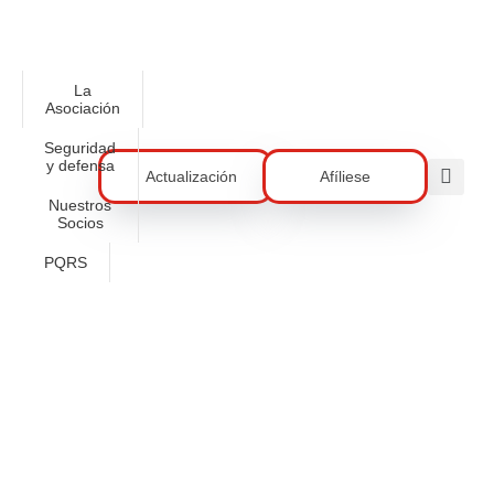
La
Asociación
Seguridad
y defensa
Actualización
Afíliese
Nuestros
Socios
PQRS
ACORE Ya Cuenta Con Un Nuevo
Sistema De Pago: Bre-B