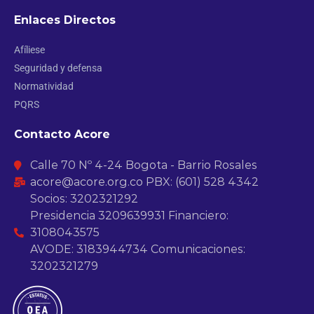
Enlaces Directos
Afíliese
Seguridad y defensa
Normatividad
PQRS
Contacto Acore
Calle 70 Nº 4-24 Bogota - Barrio Rosales
acore@acore.org.co PBX: (601) 528 4342
Socios: 3202321292
Presidencia 3209639931 Financiero:
3108043575
AVODE: 3183944734 Comunicaciones:
3202321279