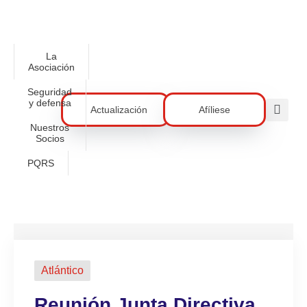
La
Asociación
Seguridad
y defensa
Actualización
Afíliese
Nuestros
Socios
PQRS
Atlántico
Reunión Junta Directiva