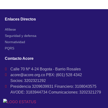
Enlaces Directos
Afíliese
Seguridad y defensa
Normatividad
PQRS
Contacto Acore
Calle 70 Nº 4-24 Bogota - Barrio Rosales
acore@acore.org.co PBX: (601) 528 4342
Socios: 3202321292
Presidencia 3209639931 Financiero: 3108043575
AVODE: 3183944734 Comunicaciones: 3202321279