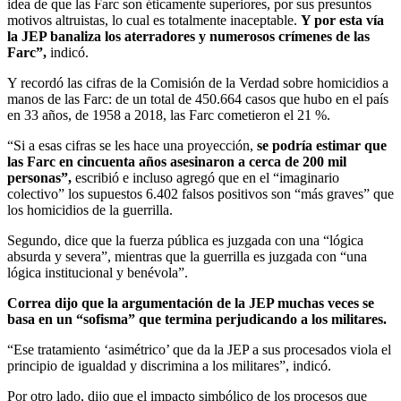
idea de que las Farc son éticamente superiores, por sus presuntos
motivos altruistas, lo cual es totalmente inaceptable.
Y por esta vía
la JEP banaliza los aterradores y numerosos crímenes de las
Farc”,
indicó.
Y recordó las cifras de la Comisión de la Verdad sobre homicidios a
manos de las Farc: de un total de 450.664 casos que hubo en el país
en 33 años, de 1958 a 2018, las Farc cometieron el 21 %.
“Si a esas cifras se les hace una proyección,
se podría estimar que
las Farc en cincuenta años asesinaron a cerca de 200 mil
personas”,
escribió e incluso agregó que en el “imaginario
colectivo” los supuestos 6.402 falsos positivos son “más graves” que
los homicidios de la guerrilla.
Segundo, dice que la fuerza pública es juzgada con una “lógica
absurda y severa”, mientras que la guerrilla es juzgada con “una
lógica institucional y benévola”.
Correa dijo que la argumentación de la JEP muchas veces se
basa en un “sofisma” que termina perjudicando a los militares.
“Ese tratamiento ‘asimétrico’ que da la JEP a sus procesados viola el
principio de igualdad y discrimina a los militares”, indicó.
Por otro lado, dijo que el impacto simbólico de los procesos que