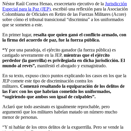
Néstor Raúl Correa Henao, exsecretario ejecutivo de la
Jurisdicción
Especial para la Paz (JEP)
, escribió una reflexión para la Asociación
Colombiana de Oficiales en Retiro de las Fuerzas Militares (Acore)
sobre cómo el tribunal transicional “discrimina” a los uniformados
que se someten a este.
En primer lugar,
resalta que quien ganó el conflicto armado, con
la firma del acuerdo de paz, fue la fuerza pública.
“
Y por una paradoja, el ejército ganador (la fuerza pública) es
castigado severamente en la JEP,
mientras que el ejército
perdedor (la guerrilla) es privilegiada en dicha jurisdicción. El
mundo al revés”,
manifestó el abogado y exmagistrado.
En su texto, expuso cinco puntos explicando los casos en los que la
JEP comete este tipo de discriminación contra los
militares.
Comenzó resaltando la equiparación de los delitos de
las Farc con los que habrían cometido los uniformados,
“sugiriendo que ambos son igual de culpables”.
Aclaró que todo asesinato es igualmente reprochable, pero
argumentó que los militares habrían matado un número mucho
menor de personas.
“Y ni hablar de los otros delitos de la exguerrilla. Pero se vende la