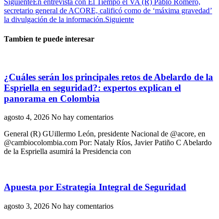
Siguiente
En entrevista con El Tiempo el VA (R) Pablo Romero,
secretario general de ACORE, calificó como de ‘máxima gravedad’
la divulgación de la información.
Siguiente
Tambien te puede interesar
¿Cuáles serán los principales retos de Abelardo de la
Espriella en seguridad?: expertos explican el
panorama en Colombia
agosto 4, 2026
No hay comentarios
General (R) GUillermo León, presidente Nacional de @acore, en
@cambiocolombia.com Por: Nataly Ríos, Javier Patiño C Abelardo
de la Espriella asumirá la Presidencia con
Apuesta por Estrategia Integral de Seguridad
agosto 3, 2026
No hay comentarios