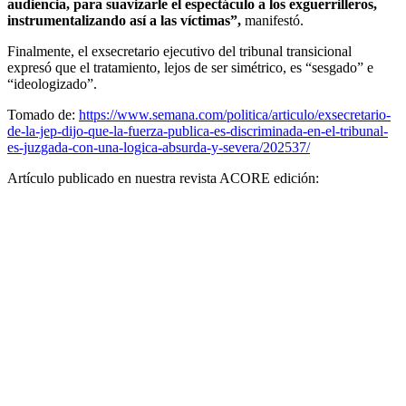
audiencia, para suavizarle el espectáculo a los exguerrilleros,
instrumentalizando así a las víctimas”,
manifestó.
Finalmente, el exsecretario ejecutivo del tribunal transicional
expresó que el tratamiento, lejos de ser simétrico, es “sesgado” e
“ideologizado”.
Tomado de:
https://www.semana.com/politica/articulo/exsecretario-
de-la-jep-dijo-que-la-fuerza-publica-es-discriminada-en-el-tribunal-
es-juzgada-con-una-logica-absurda-y-severa/202537/
Artículo publicado en nuestra revista ACORE edición: