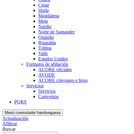
Cesar
Huila
Magdalena
Meta
Nariño
Norte de Santander
Quindio
Risaralda
Tolima
Valle
Estados Unidos
Formatos de afiliación
ACORE oficiales
AVODE
ACORE cónyuges e hijos
Servicios
Servicios
Convenios
PQRS
Menú conmutador hamburguesa
Actualización
Afíliese
Buscar