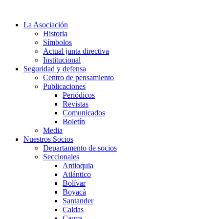
Ir
al
La Asociación
contenido
Historia
Símbolos
Actual junta directiva
Institucional
Seguridad y defensa
Centro de pensamiento
Publicaciones
Periódicos
Revistas
Comunicados
Boletín
Media
Nuestros Socios
Departamento de socios
Seccionales
Antioquia
Atlántico
Bolívar
Boyacá
Santander
Caldas
Cauca