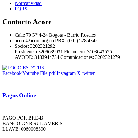
Normatividad
PQRS
Contacto Acore
Calle 70 Nº 4-24 Bogota - Barrio Rosales
acore@acore.org.co PBX: (601) 528 4342
Socios: 3202321292
Presidencia 3209639931 Financiero: 3108043575
AVODE: 3183944734 Comunicaciones: 3202321279
Facebook
Youtube
File-pdf
Instagram
X-twitter
Pagos Online
PAGO POR BRE-B
BANCO GNB SUDAMERIS
LLAVE: 0060008390