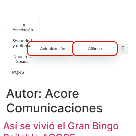
La
Asociación
Seguridad
y defensa
Actualización
Afíliese
Nuestros
Socios
PQRS
Autor:
Acore
Comunicaciones
Así se vivió el Gran Bingo