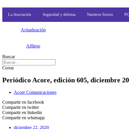
Ir
al
contenido
La Asociación
Seguridad y defensa
Nuestros Socios
P
Actualización
Afíliese
Buscar
Cerrar
Periódico Acore, edición 605, diciembre 2
Acore Comunicaciones
Compartir en facebook
Compartir en twitter
Compartir en linkedin
Compartir en whatsapp
diciembre 22, 2020