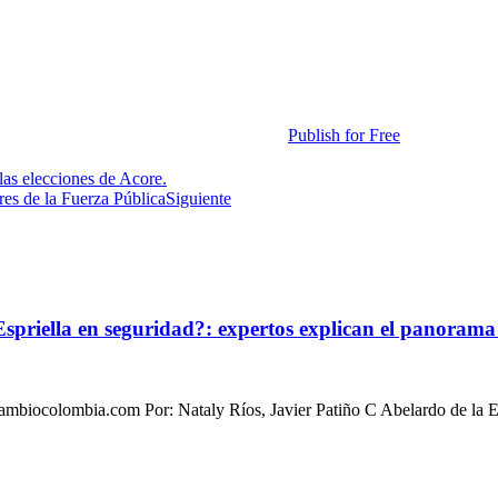
Publish for Free
as elecciones de Acore.
res de la Fuerza Pública
Siguiente
 Espriella en seguridad?: expertos explican el panora
biocolombia.com Por: Nataly Ríos, Javier Patiño C Abelardo de la Esp