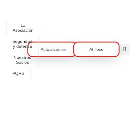
La
Asociación
Seguridad
y defensa
Actualización
Afíliese
Nuestros
Socios
PQRS
PERIÓDICO ACORE EDICIÓN 607
MARZO 2021