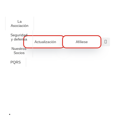
La
Asociación
Seguridad
y defensa
Actualización
Afíliese
Nuestros
Socios
PQRS
Día De La Familia En Meta
ACORE COMUNICACIONES