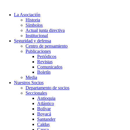
Ir
al
La Asociación
contenido
Historia
Símbolos
Actual junta directiva
Institucional
Seguridad y defensa
Centro de pensamiento
Publicaciones
Periódicos
Revistas
Comunicados
Boletín
Media
Nuestros Socios
Departamento de socios
Seccionales
Antioquia
Atlántico
Bolívar
Boyacá
Santander
Caldas
Cauca