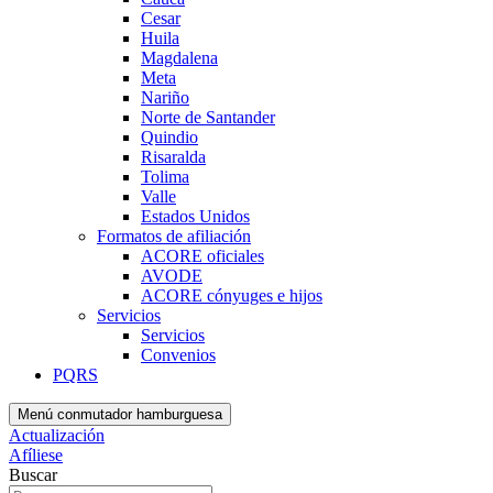
Cesar
Huila
Magdalena
Meta
Nariño
Norte de Santander
Quindio
Risaralda
Tolima
Valle
Estados Unidos
Formatos de afiliación
ACORE oficiales
AVODE
ACORE cónyuges e hijos
Servicios
Servicios
Convenios
PQRS
Menú conmutador hamburguesa
Actualización
Afíliese
Buscar