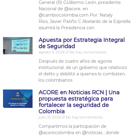
General (R) GUillermo León, presidente
Nacional de @acore, en
@cambiocolombia.com Por: Nataly
Ríos, Javier Patiño C Abelardo de la Espriella
asumirá la Presidencia con
Apuesta por Estrategia Integral
de Seguridad
agosto 3, 2026
No hay comentarios
Después de cuatro años de agonía
institucional, de un gobierno que relativizó
el delito y debilitó a quienes lo combaten,
los colombianos
ACORE en Noticias RCN | Una
propuesta estratégica para
fortalecer la seguridad de
Colombia
julio 31, 2026
No hay comentarios
Compartimos la participación de
‪@acorecolombia‬ en ‪@noticias‬ , donde