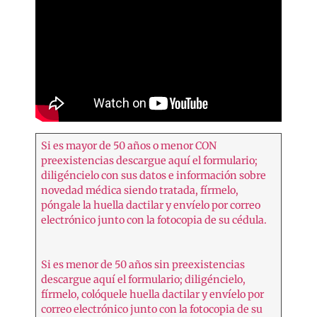
Si es mayor de 50 años o menor CON
preexistencias descargue aquí el formulario;
diligéncielo con sus datos e información sobre
novedad médica siendo tratada, fírmelo,
póngale la huella dactilar y envíelo por correo
electrónico junto con la fotocopia de su cédula.
Si es menor de 50 años sin preexistencias
descargue aquí el formulario; diligéncielo,
fírmelo, colóquele huella dactilar y envíelo por
correo electrónico junto con la fotocopia de su