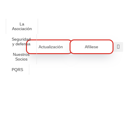
La
Asociación
Seguridad
y defensa
Actualización
Afíliese
Nuestros
Socios
PQRS
Reunión: Lanzamiento Academia
Acore-Platzi