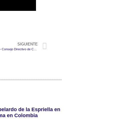
SIGUIENTE
02 de junio de 2026 – Propuestas plancha #2 – Consejo Directivo de CREMIL
elardo de la Espriella en
ama en Colombia