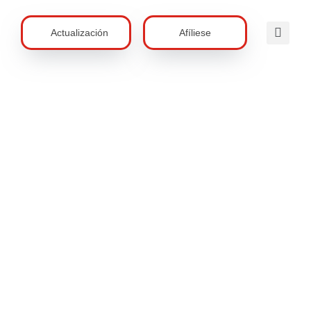
Actualización
Afíliese
tica