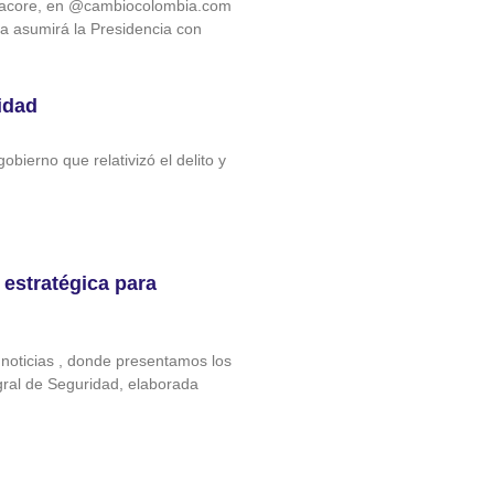
 @acore, en @cambiocolombia.com
lla asumirá la Presidencia con
idad
bierno que relativizó el delito y
estratégica para
noticias‬ , donde presentamos los
egral de Seguridad, elaborada