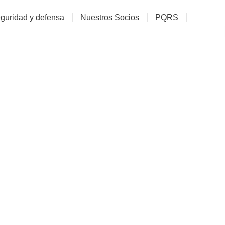
guridad y defensa
Nuestros Socios
PQRS
ombia En Alerta Democrá
ACORE COMUNICACIONES