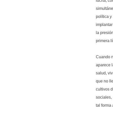
lucha, co
simultáne
política 
implantar
la presió
primera l
Cuando n
aparece l
salud, vi
que no ll
cultivos 
sociales,
tal forma