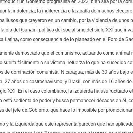
introducir un Gobierno progresista en 2022, bien sea por la cor
, por la indolencia, la indiferencia o la apatía de muchos elector
s ilusos que creyeron en un cambio, por la violencia de unos p
la ola del tsunami político del socialismo del siglo XXI que in
a Latina, como consecuencia de lo planeado en el Foro de Sa
ramente demostrado que el comunismo, actuando como animal 
 suelta fácilmente a su víctima, refuerza lo que ha sucedido c
s de dominación comunista; Nicaragua, más de 30 años bajo el
, 27 años de castrochavismo; y Brasil, con más de 16 años de
iglo XXI. En el caso colombiano, la izquierda ha usufructuado e
o está sedienta de poder y busca permanecer décadas en él, c
es del jefe de Gobierno, que hace lo imposible por promocionar 
no y la izquierda que este representa parecen que han aplicado