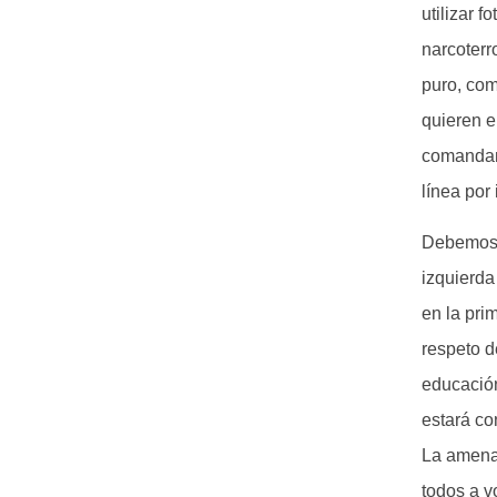
utilizar 
narcoterr
puro, com
quieren e
comandant
línea por
Debemos d
izquierda
en la pri
respeto d
educación
estará co
La amenaz
todos a v