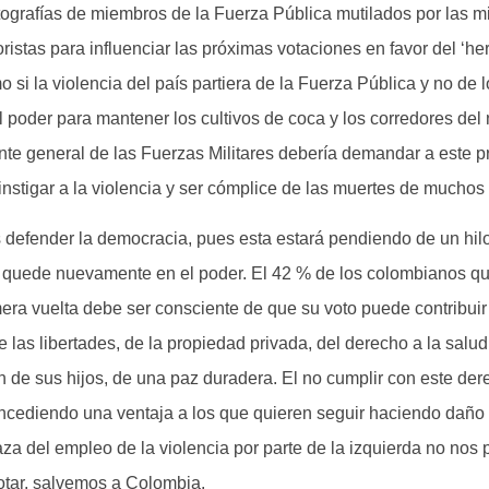
fotografías de miembros de la Fuerza Pública mutilados por las m
oristas para influenciar las próximas votaciones en favor del ‘h
o si la violencia del país partiera de la Fuerza Pública y no de
l poder para mantener los cultivos de coca y los corredores del n
e general de las Fuerzas Militares debería demandar a este p
 instigar a la violencia y ser cómplice de las muertes de mucho
efender la democracia, pues esta estará pendiendo de un hilo
 quede nuevamente en el poder. El 42 % de los colombianos que
mera vuelta debe ser consciente de que su voto puede contribui
e las libertades, de la propiedad privada, del derecho a la salu
 de sus hijos, de una paz duradera. El no cumplir con este der
ncediendo una ventaja a los que quieren seguir haciendo daño a
a del empleo de la violencia por parte de la izquierda no nos 
otar, salvemos a Colombia.