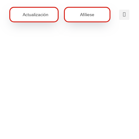
Actualización
Afíliese
a