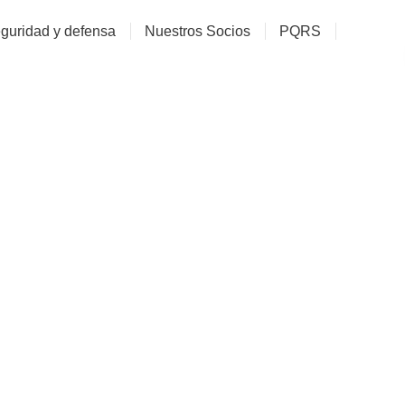
guridad y defensa
Nuestros Socios
PQRS
Democracia O Dictadur
ACORE COMUNICACIONES