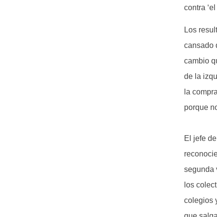
contra ‘e
Los resul
cansado d
cambio qu
de la izq
la compra
porque no
El jefe d
reconocie
segunda v
los colec
colegios 
que salga