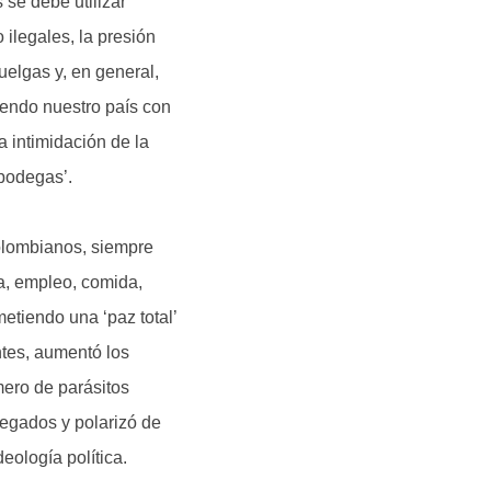
se debe utilizar
ilegales, la presión
uelgas y, en general,
iendo nuestro país con
a intimidación de la
‘bodegas’.
olombianos, siempre
ia, empleo, comida,
etiendo una ‘paz total’
ntes, aumentó los
mero de parásitos
legados y polarizó de
eología política.