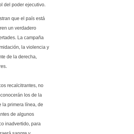
ol del poder ejecutivo.
tran que el país está
eren un verdadero
ibertades. La campaña
midación, la violencia y
nte de la derecha,
res.
os recalcitrantes, no
econocerán los de la
la primera línea, de
antes de algunos
co inadvertido, para
traerá sangre y