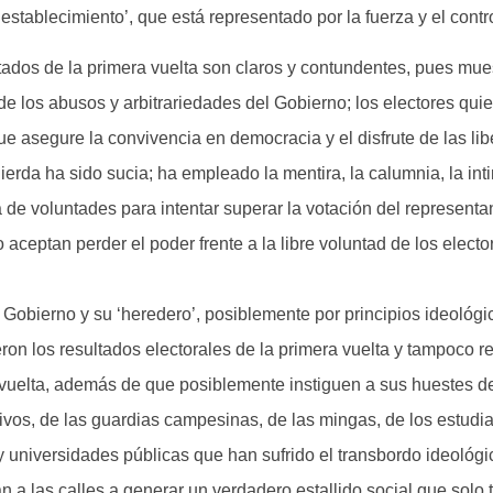
l establecimiento’, que está representado por la fuerza y el contr
tados de la primera vuelta son claros y contundentes, pues mues
e los abusos y arbitrariedades del Gobierno; los electores qui
e asegure la convivencia en democracia y el disfrute de las l
uierda ha sido sucia; ha empleado la mentira, la calumnia, la inti
 de voluntades para intentar superar la votación del representa
 aceptan perder el poder frente a la libre voluntad de los electo
e Gobierno y su ‘heredero’, posiblemente por principios ideológic
ron los resultados electorales de la primera vuelta y tampoco r
uelta, además de que posiblemente instiguen a sus huestes de 
tivos, de las guardias campesinas, de las mingas, de los estudi
y universidades públicas que han sufrido el transbordo ideológi
n a las calles a generar un verdadero estallido social que solo 