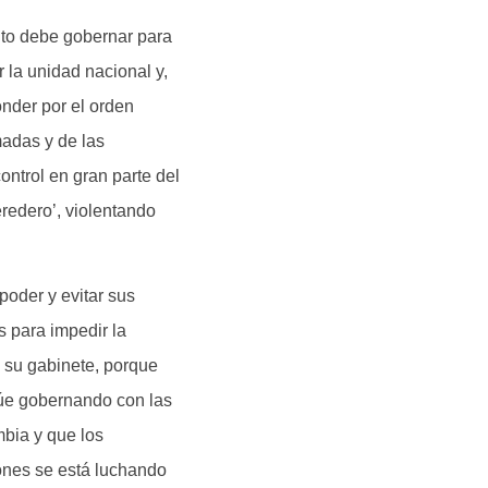
nto debe gobernar para
 la unidad nacional y,
onder por el orden
madas y de las
ontrol en gran parte del
eredero’, violentando
poder y evitar sus
s para impedir la
e su gabinete, porque
úe gobernando con las
mbia y que los
iones se está luchando