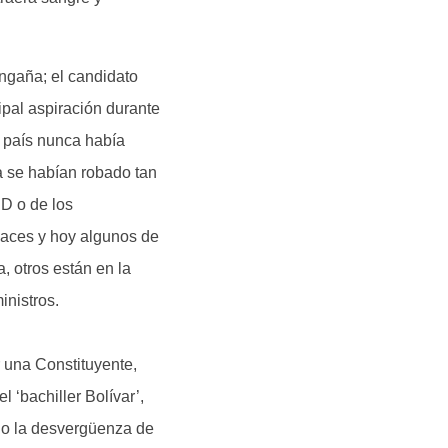
engaña; el candidato
ipal aspiración durante
 país nunca había
a se habían robado tan
D o de los
paces y hoy algunos de
a, otros están en la
nistros.
 una Constituyente,
 ‘bachiller Bolívar’,
nido la desvergüenza de