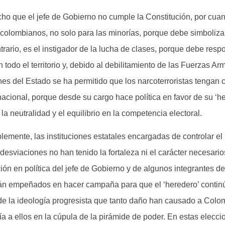
ho que el jefe de Gobierno no cumple la Constitución, por cua
 colombianos, no solo para las minorías, porque debe simbolizar
ntrario, es el instigador de la lucha de clases, porque debe resp
n todo el territorio y, debido al debilitamiento de las Fuerzas Ar
ones del Estado se ha permitido que los narcoterroristas tengan c
o nacional, porque desde su cargo hace política en favor de su ‘h
 la neutralidad y el equilibrio en la competencia electoral.
emente, las instituciones estatales encargadas de controlar el 
desviaciones no han tenido la fortaleza ni el carácter necesario
ción en política del jefe de Gobierno y de algunos integrantes d
tán empeñados en hacer campaña para que el ‘heredero’ contin
 de la ideología progresista que tanto daño han causado a Colo
a a ellos en la cúpula de la pirámide de poder. En estas elecc