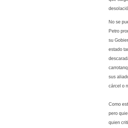
desolació
No se pue
Petro pro
su Gobier
estado ta
descarada
carrotanq
sus aliado
cárcel o
Como estr
pero quie
quien cri