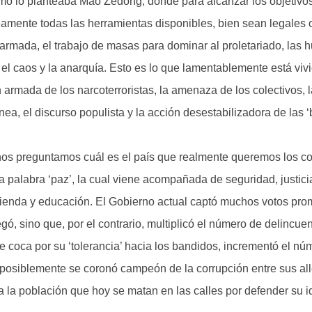
mo lo planteaba Mao Zedong, donde para alcanzar los objetivos 
amente todas las herramientas disponibles, bien sean legales o 
y armada, el trabajo de masas para dominar al proletariado, las h
 el caos y la anarquía. Esto es lo que lamentablemente está viv
n armada de los narcoterroristas, la amenaza de los colectivos, l
ínea, el discurso populista y la acción desestabilizadora de las 
os preguntamos cuál es el país que realmente queremos los c
a palabra ‘paz’, la cual viene acompañada de seguridad, justic
vienda y educación. El Gobierno actual captó muchos votos prom
egó, sino que, por el contrario, multiplicó el número de delincue
de coca por su ‘tolerancia’ hacia los bandidos, incrementó el nú
 posiblemente se coronó campeón de la corrupción entre sus al
 a la población que hoy se matan en las calles por defender su id