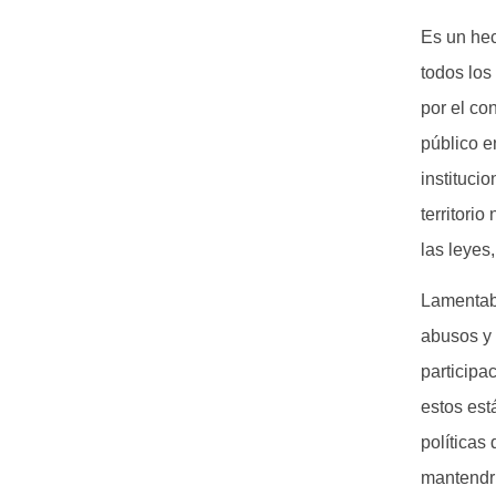
Es un hec
todos los
por el co
público e
instituci
territori
las leyes,
Lamentabl
abusos y 
participa
estos es
políticas
mantendrí