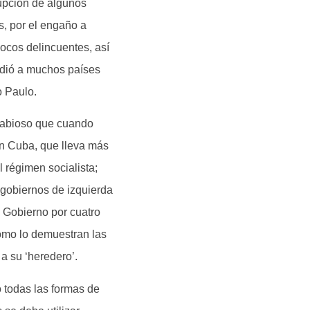
rupción de algunos
es, por el engaño a
ocos delincuentes, así
vadió a muchos países
o Paulo.
rabioso que cuando
on Cuba, que lleva más
 régimen socialista;
 gobiernos de izquierda
l Gobierno por cuatro
omo lo demuestran las
a su ‘heredero’.
 todas las formas de