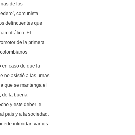
inas de los
eredero’, comunista
 los delincuentes que
arcotráfico. El
romotor de la primera
s colombianos.
 en caso de que la
 no asistió a las urnas
r a que se mantenga el
d, de la buena
echo y este deber le
l país y a la sociedad.
puede intimidar; vamos