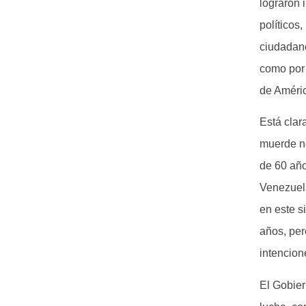
lograron 
políticos
ciudadano
como por 
de Améric
Está cla
muerde no
de 60 año
Venezuela
en este s
años, per
intencion
El Gobier