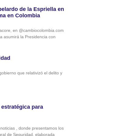
elardo de la Espriella en
ama en Colombia
 @acore, en @cambiocolombia.com
lla asumirá la Presidencia con
idad
bierno que relativizó el delito y
estratégica para
noticias‬ , donde presentamos los
egral de Seguridad, elaborada