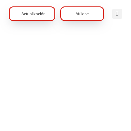
Actualización
Afíliese
 De La
idad En