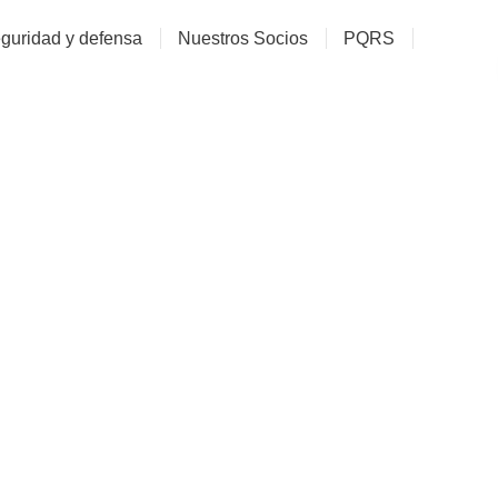
guridad y defensa
Nuestros Socios
PQRS
rsatorio Virtual: “Crisis
acia Y Retos De Segur
La Amazonía”
ACORE COMUNICACIONES