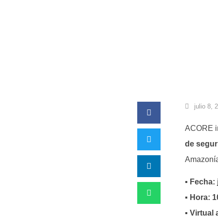
julio 8, 
ACORE in
de segur
Amazonía 
▪️
Fecha: 
▪️
Hora: 1
▪️
Virtual