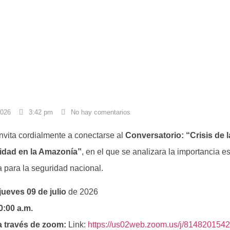
2026
3:42 pm
No hay comentarios
vita cordialmente a conectarse al
Conversatorio: “Crisis de 
idad en la Amazonía”
, en el que se analizara la importancia es
para la seguridad nacional.
jueves 09 de julio
de 2026
0:00 a.m.
 a través de zoom:
Link:
https://us02web.zoom.us/j/814820154