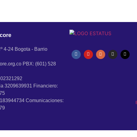
core
º 4-24 Bogota - Barrio
re.org.co PBX: (601) 528
202321292
ia 3209639931 Financiero:
75
183944734 Comunicaciones:
79