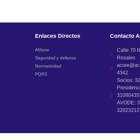
Enlaces Directos
Contacto A
Afíliese
Calle 70 N
Rosales
Seguridad y defensa
acore@aco
Normatividad
4342
PQRS
Socios: 3
Presidenc
31080435
AVODE: 3
32023212