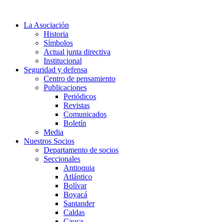
Ir
al
La Asociación
contenido
Historia
Símbolos
Actual junta directiva
Institucional
Seguridad y defensa
Centro de pensamiento
Publicaciones
Periódicos
Revistas
Comunicados
Boletín
Media
Nuestros Socios
Departamento de socios
Seccionales
Antioquia
Atlántico
Bolívar
Boyacá
Santander
Caldas
Cauca