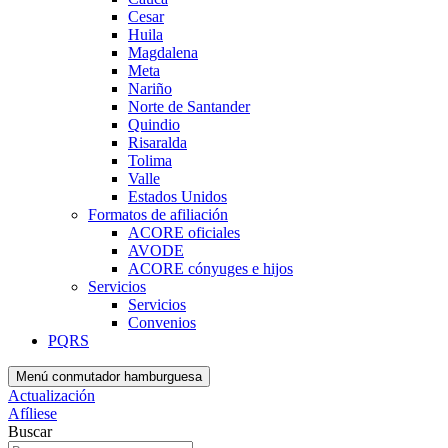
Cesar
Huila
Magdalena
Meta
Nariño
Norte de Santander
Quindio
Risaralda
Tolima
Valle
Estados Unidos
Formatos de afiliación
ACORE oficiales
AVODE
ACORE cónyuges e hijos
Servicios
Servicios
Convenios
PQRS
Menú conmutador hamburguesa
Actualización
Afíliese
Buscar