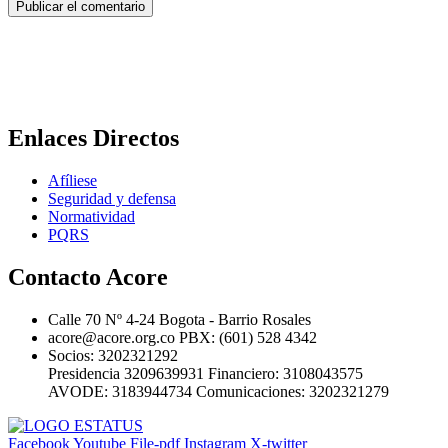
Enlaces Directos
Afíliese
Seguridad y defensa
Normatividad
PQRS
Contacto Acore
Calle 70 Nº 4-24 Bogota - Barrio Rosales
acore@acore.org.co PBX: (601) 528 4342
Socios: 3202321292
Presidencia 3209639931 Financiero: 3108043575
AVODE: 3183944734 Comunicaciones: 3202321279
Facebook
Youtube
File-pdf
Instagram
X-twitter