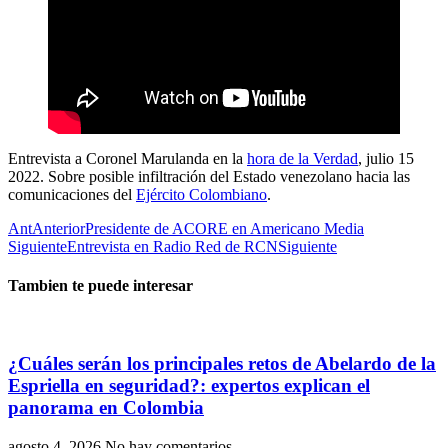
Entrevista a Coronel Marulanda en la
hora de la Verdad
, julio 15
2022. Sobre posible infiltración del Estado venezolano hacia las
comunicaciones del
Ejército Colombiano
.
Ant
Anterior
Presidente de ACORE en Americano Media
Siguiente
Entrevista en Radio Red de RCN
Siguiente
Tambien te puede interesar
¿Cuáles serán los principales retos de Abelardo de la
Espriella en seguridad?: expertos explican el
panorama en Colombia
agosto 4, 2026
No hay comentarios