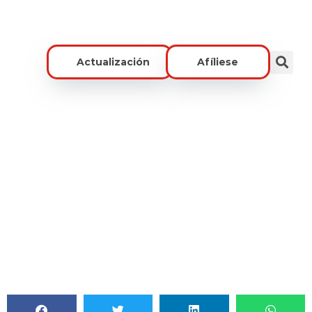
Actualización
Afíliese
Normas Que Impactan El Territorio Y
El Campo Colombiano
ACORE COMUNICACIONES