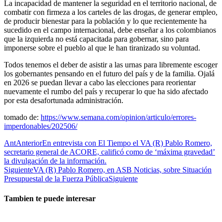
La incapacidad de mantener la seguridad en el territorio nacional, de
combatir con firmeza a los carteles de las drogas, de generar empleo,
de producir bienestar para la población y lo que recientemente ha
sucedido en el campo internacional, debe enseñar a los colombianos
que la izquierda no está capacitada para gobernar, sino para
imponerse sobre el pueblo al que le han tiranizado su voluntad.
Todos tenemos el deber de asistir a las urnas para libremente escoger
los gobernantes pensando en el futuro del país y de la familia. Ojalá
en 2026 se puedan llevar a cabo las elecciones para reorientar
nuevamente el rumbo del país y recuperar lo que ha sido afectado
por esta desafortunada administración.
tomado de:
https://www.semana.com/opinion/articulo/errores-
imperdonables/202506/
Ant
Anterior
En entrevista con El Tiempo el VA (R) Pablo Romero,
secretario general de ACORE, calificó como de ‘máxima gravedad’
la divulgación de la información.
Siguiente
VA (R) Pablo Romero, en ASB Noticias, sobre Situación
Presupuestal de la Fuerza Pública
Siguiente
Tambien te puede interesar