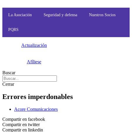
Ir
al
contenido
La Asociación
Seguridad y defensa
Nuestros Socios
PQRS
Actualización
Afíliese
Buscar
Cerrar
Errores imperdonables
Acore Comunicaciones
Compartir en facebook
Compartir en twitter
Compartir en linkedin