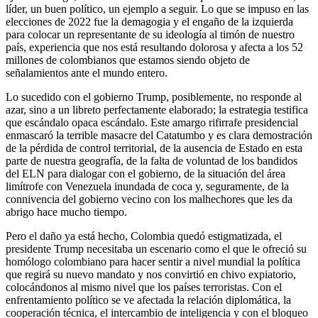
líder, un buen político, un ejemplo a seguir. Lo que se impuso en las
elecciones de 2022 fue la demagogia y el engaño de la izquierda
para colocar un representante de su ideología al timón de nuestro
país, experiencia que nos está resultando dolorosa y afecta a los 52
millones de colombianos que estamos siendo objeto de
señalamientos ante el mundo entero.
Lo sucedido con el gobierno Trump, posiblemente, no responde al
azar, sino a un libreto perfectamente elaborado; la estrategia testifica
que escándalo opaca escándalo. Este amargo rifirrafe presidencial
enmascaró la terrible masacre del Catatumbo y es clara demostración
de la pérdida de control territorial, de la ausencia de Estado en esta
parte de nuestra geografía, de la falta de voluntad de los bandidos
del ELN para dialogar con el gobierno, de la situación del área
limítrofe con Venezuela inundada de coca y, seguramente, de la
connivencia del gobierno vecino con los malhechores que les da
abrigo hace mucho tiempo.
Pero el daño ya está hecho, Colombia quedó estigmatizada, el
presidente Trump necesitaba un escenario como el que le ofreció su
homólogo colombiano para hacer sentir a nivel mundial la política
que regirá su nuevo mandato y nos convirtió en chivo expiatorio,
colocándonos al mismo nivel que los países terroristas. Con el
enfrentamiento político se ve afectada la relación diplomática, la
cooperación técnica, el intercambio de inteligencia y con el bloqueo