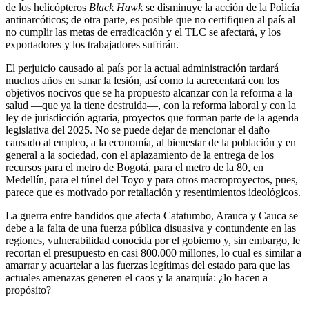
de los helicópteros
Black
Hawk
se disminuye la acción de la Policía
antinarcóticos; de otra parte, es posible que no certifiquen al país al
no cumplir las metas de erradicación y el TLC se afectará, y los
exportadores y los trabajadores sufrirán.
El perjuicio causado al país por la actual administración tardará
muchos años en sanar la lesión, así como la acrecentará con los
objetivos nocivos que se ha propuesto alcanzar con la reforma a la
salud —que ya la tiene destruida—, con la reforma laboral y con la
ley de jurisdicción agraria, proyectos que forman parte de la agenda
legislativa del 2025. No se puede dejar de mencionar el daño
causado al empleo, a la economía, al bienestar de la población y en
general a la sociedad, con el aplazamiento de la entrega de los
recursos para el metro de Bogotá, para el metro de la 80, en
Medellín, para el túnel del Toyo y para otros macroproyectos, pues,
parece que es motivado por retaliación y resentimientos ideológicos.
La guerra entre bandidos que afecta Catatumbo, Arauca y Cauca se
debe a la falta de una fuerza pública disuasiva y contundente en las
regiones, vulnerabilidad conocida por el gobierno y, sin embargo, le
recortan el presupuesto en casi 800.000 millones, lo cual es similar a
amarrar y acuartelar a las fuerzas legítimas del estado para que las
actuales amenazas generen el caos y la anarquía: ¿lo hacen a
propósito?