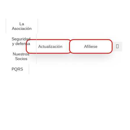
La
Asociación
Seguridad
y defensa
Actualización
Afíliese
Nuestros
Socios
PQRS
Seguridad Y Retos Del Nuevo
Gobierno Nacional