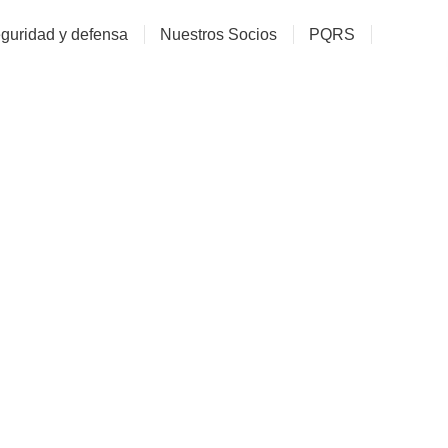
guridad y defensa
Nuestros Socios
PQRS
greso Mundial De Veter
Argentina.
ACORE COMUNICACIONES