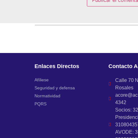
Enlaces Directos
Contacto A
Afíliese
Calle 70 N
Rosales
Seguridad y defensa
acore@aco
Normatividad
4342
PQRS
Socios: 3
Presidenc
31080435
AVODE: 3