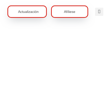
Actualización
Afíliese
anos En