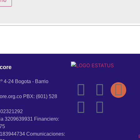
core
º 4-24 Bogota - Barrio
re.org.co PBX: (601) 528
202321292
ia 3209639931 Financiero:
75
183944734 Comunicaciones: