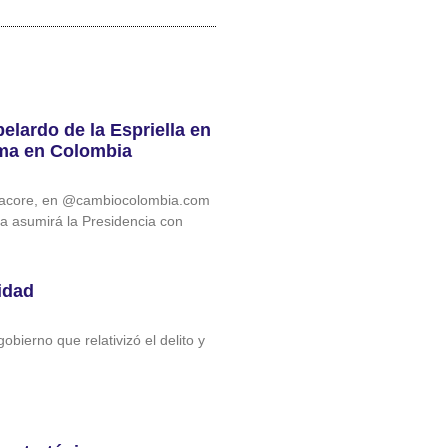
elardo de la Espriella en
ama en Colombia
 @acore, en @cambiocolombia.com
lla asumirá la Presidencia con
idad
bierno que relativizó el delito y