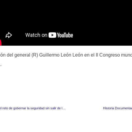
ión del general (R) Guillermo León León en el II Congreso mun
.
Presidente De la Espriella: el reto de gobernar la seguridad sin salir de la democracia
Historia Documentad