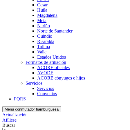
Cesar
Huila
Magdalena
Meta
Nariño
Norte de Santander
Quindio
Risaralda
Tolima
Valle
Estados Unidos
Formatos de afiliación
ACORE oficiales
AVODE
ACORE cónyuges e hijos
Servicios
Servicios
Convenios
PQRS
Menú conmutador hamburguesa
Actualización
Afíliese
Buscar