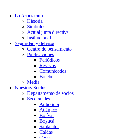
Ir
al
La Asociación
contenido
Historia
Símbolos
Actual junta directiva
Institucional
Seguridad y defensa
Centro de pensamiento
Publicaciones
Periódicos
Revistas
Comunicados
Boletín
Media
Nuestros Socios
Departamento de socios
Seccionales
Antioquia
Atlántico
Bolívar
Boyacá
Santander
Caldas
Cauca