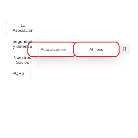
La
Asociación
Seguridad
y defensa
Actualización
Afíliese
Nuestros
Socios
PQRS
Una Fuerza Que Se Consolida:
Evolución De La Estructura
Organizacional De La Reserva