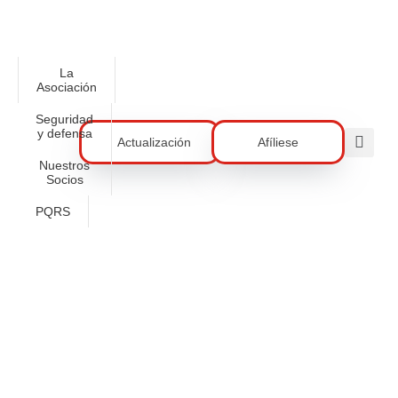
La
Asociación
Seguridad
y defensa
Actualización
Afíliese
Nuestros
Socios
PQRS
Horario Fin De Año ACORE
ACORE COMUNICACIONES